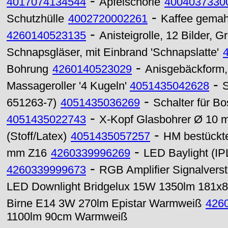
-
4017074134544
Apfelschorle
4004037330
-
Schutzhülle
4002720002261
Kaffee gemah
-
4260140523135
Anisteigrolle, 12 Bilder, 
Schnapsgläser, mit Einbrand 'Schnapslatte'
-
Bohrung
4260140523029
Anisgebäckform,
-
Massageroller '4 Kugeln'
4051435042628
S
-
651263-7)
4051435036269
Schalter für B
-
4051435022743
X-Kopf Glasbohrer Ø 10 
-
(Stoff/Latex)
4051435057257
HM bestückte
-
mm Z16
4260339996269
LED Baylight (IP
-
4260339999673
RGB Amplifier Signalverst
LED Downlight Bridgelux 15W 1350lm 181
Birne E14 3W 270lm Epistar Warmweiß
426
1100lm 90cm Warmweiß