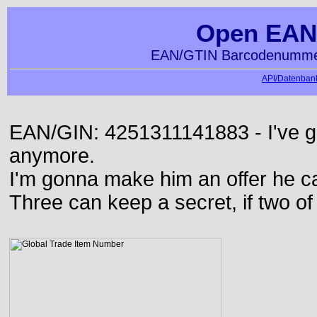
Open EAN
EAN/GTIN Barcodenummer
API/Datenbank
EAN/GIN: 4251311141883 - I've go
anymore.
I'm gonna make him an offer he ca
Three can keep a secret, if two o