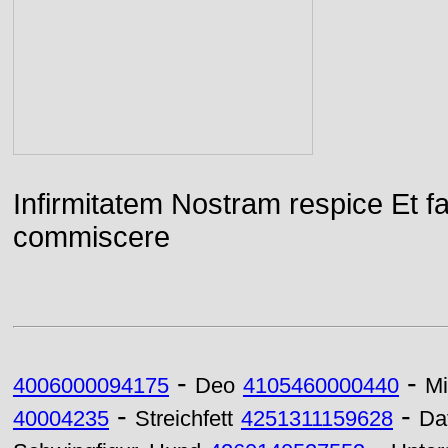
Infirmitatem Nostram respice E
commiscere
-
-
4006000094175
Deo
4105460000440
Mi
-
-
40004235
Streichfett
4251311159628
Da