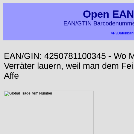
Open EAN
EAN/GTIN Barcodenummer
API/Datenbank
EAN/GIN: 4250781100345 - Wo Me
Verräter lauern, weil man dem Fei
Affe