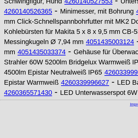
-
Schwingfigur, Hund
4260140527553
Unters
-
4260140526365
Minimesser, mit Bohrung
mm Click-Schnellspannbohrfutter mit MK2 
Kohlebürsten für Makita 5 x 8 x 9,5 mm CB-53
Messingkugeln Ø 7,94 mm
4051435003124
-
mm
4051435033374
Gehäuse für Überwa
Strahler 60W 5200lm Bridgelux Warmweiß I
4500lm Epistar Neutralweiß IP65
426033999
-
Epistar Warmweiß
4260339996627
LED Ba
-
4260365571430
LED Unterwasserspot 6W
Imp