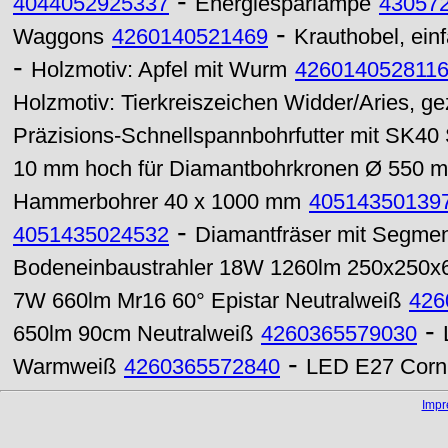
-
4044052925337
Energiesparlampe
43057
-
Waggons
4260140521469
Krauthobel, ein
-
Holzmotiv: Apfel mit Wurm
426014052811
Holzmotiv: Tierkreiszeichen Widder/Aries, g
Präzisions-Schnellspannbohrfutter mit SK40 
10 mm hoch für Diamantbohrkronen Ø 550 
Hammerbohrer 40 x 1000 mm
40514350139
-
4051435024532
Diamantfräser mit Segme
Bodeneinbaustrahler 18W 1260lm 250x250
7W 660lm Mr16 60° Epistar Neutralweiß
426
-
650lm 90cm Neutralweiß
4260365579030
-
Warmweiß
4260365572840
LED E27 Cornl
Imp