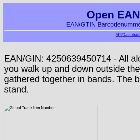
Open EAN
EAN/GTIN Barcodenummer
API/Datenbank
EAN/GIN: 4250639450714 - All alon
you walk up and down outside th
gathered together in bands. The b
stand.