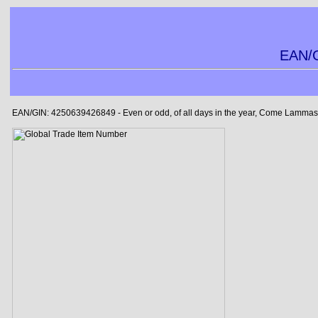
EAN/G
EAN/GIN: 4250639426849 - Even or odd, of all days in the year, Come Lammas-e