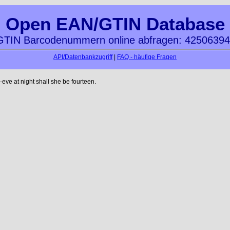
Open EAN/GTIN Database
TIN Barcodenummern online abfragen: 4250639
API/Datenbankzugriff
|
FAQ - häufige Fragen
ve at night shall she be fourteen.