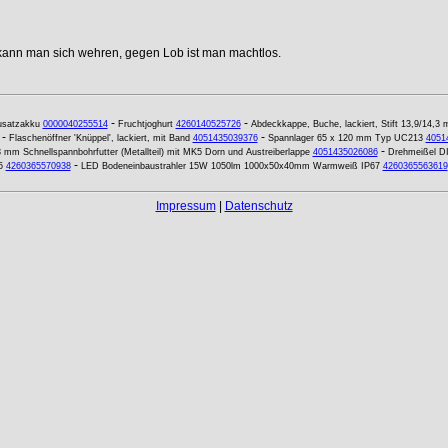
 kann man sich wehren, gegen Lob ist man machtlos.
-
-
usatzakku
0000040255514
Fruchtjoghurt
4260140525726
Abdeckkappe, Buche, lackiert, Stift 13,9/14,3
-
-
Flaschenöffner 'Knüppel', lackiert, mit Band
4051435039376
Spannlager 65 x 120 mm Typ UC213
4051
-
 mm Schnellspannbohrfutter (Metallteil) mit MK5 Dorn und Austreiberlappe
4051435026086
Drehmeißel D
-
5
4260365570938
LED Bodeneinbaustrahler 15W 1050lm 1000x50x40mm Warmweiß IP67
4260365563619
Impressum
|
Datenschutz