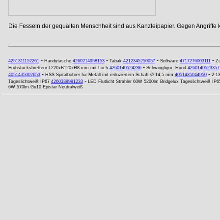
Die Fesseln der gequälten Menschheit sind aus Kanzleipapier. Gegen Angriffe
-
-
-
-
4251311152261
Handytasche
4260214958153
Tabak
4212345250057
Software
4717276003111
Z
-
Frühstücksbrettern L220xB120xH8 mm mit Loch
4260140524286
Schwingfigur, Hund
4260140523357
-
-
4051435002653
HSS Spiralbohrer für Metall mit reduziertem Schaft Ø 14,5 mm
4051435044950
2-13
-
Tageslichtweiß IP67
4260339991233
LED Flutlicht Strahler 60W 5200lm Bridgelux Tageslichtweiß IP6
6W 570lm Gu10 Epistar Neutralweiß