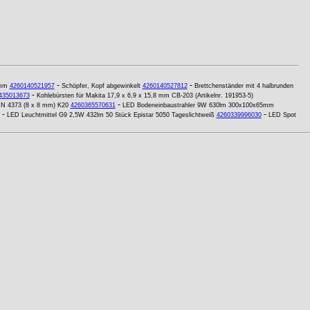
-
-
 mm
4260140521957
Schöpfer, Kopf abgewinkelt
4260140527812
Brettchenständer mit 4 halbrunden
-
435013673
Kohlebürsten für Makita 17,9 x 6,9 x 15,8 mm CB-203 (Artikelnr. 191953-5)
-
IN 4373 (8 x 8 mm) K20
4260365570631
LED Bodeneinbaustrahler 9W 630lm 300x100x65mm
-
-
LED Leuchtmittel G9 2,5W 432lm 50 Stück Epistar 5050 Tageslichtweiß
4260339996030
LED Spot