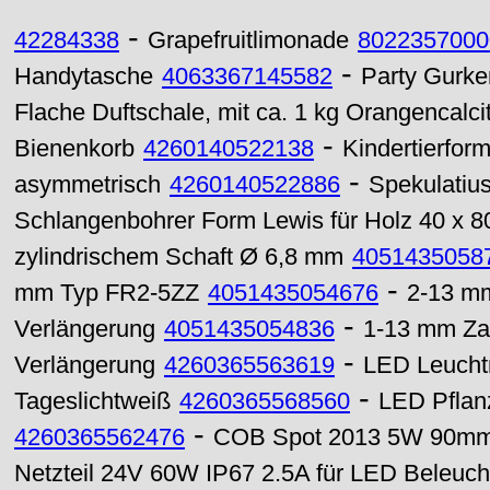
-
42284338
Grapefruitlimonade
8022357000
-
Handytasche
4063367145582
Party Gurke
Flache Duftschale, mit ca. 1 kg Orangencalcit
-
Bienenkorb
4260140522138
Kindertierform
-
asymmetrisch
4260140522886
Spekulatius
Schlangenbohrer Form Lewis für Holz 40 x 
zylindrischem Schaft Ø 6,8 mm
4051435058
-
mm Typ FR2-5ZZ
4051435054676
2-13 mm
-
Verlängerung
4051435054836
1-13 mm Za
-
Verlängerung
4260365563619
LED Leuchtm
-
Tageslichtweiß
4260365568560
LED Pflan
-
4260365562476
COB Spot 2013 5W 90mm Ø
Netzteil 24V 60W IP67 2.5A für LED Beleuc