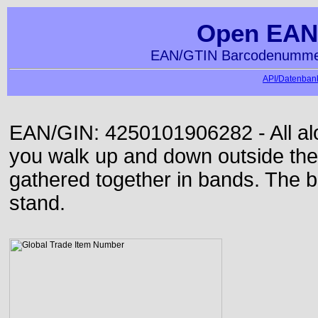
Open EAN
EAN/GTIN Barcodenummer
API/Datenbank
EAN/GIN: 4250101906282 - All alon
you walk up and down outside th
gathered together in bands. The b
stand.