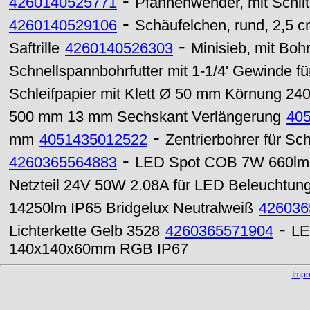
-
4260140525771
Pfannenwender, mit Schli
-
4260140529106
Schäufelchen, rund, 2,5 c
-
Saftrille
4260140526303
Minisieb, mit Boh
Schnellspannbohrfutter mit 1-1/4' Gewinde f
Schleifpapier mit Klett Ø 50 mm Körnung 24
500 mm 13 mm Sechskant Verlängerung
40
-
mm
4051435012522
Zentrierbohrer für S
-
4260365564883
LED Spot COB 7W 660lm G
Netzteil 24V 50W 2.08A für LED Beleuchtun
14250lm IP65 Bridgelux Neutralweiß
426036
-
Lichterkette Gelb 3528
4260365571904
LE
140x140x60mm RGB IP67
Imp