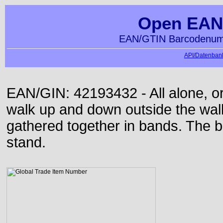
Open EAN
EAN/GTIN Barcodenumm
API/Datenbank
EAN/GIN: 42193432 - All alone, or
walk up and down outside the wa
gathered together in bands. The b
stand.