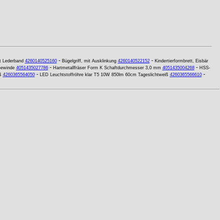
-
-
t Lederband
4260140525160
Bügelgriff, mit Ausklinkung
4260140522152
Kindertierformbrett, Eisbär
-
-
Gewinde
4051435027786
Hartmetallfräser Form K Schaftdurchmesser 3,0 mm
4051435004268
HSS-
-
-
ß
4260365564050
LED Leuchtstoffröhre klar T5 10W 850lm 60cm Tageslichtweiß
4260365566610