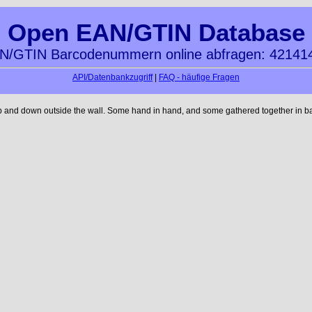
Open EAN/GTIN Database
N/GTIN Barcodenummern online abfragen: 42141
API/Datenbankzugriff
|
FAQ - häufige Fragen
up and down outside the wall. Some hand in hand, and some gathered together in ba