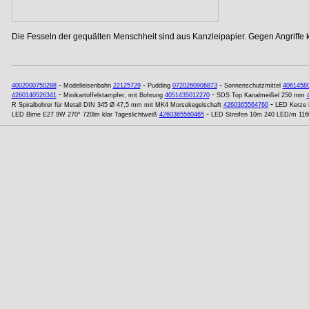
Die Fesseln der gequälten Menschheit sind aus Kanzleipapier. Gegen Angriffe
-
-
-
4002000750288
Modelleisenbahn
22125729
Pudding
0720260906873
Sonnenschutzmittel
4061458
-
-
4260140526341
Minikartoffelstampfer, mit Bohrung
4051435012270
SDS Top Kanalmeißel 250 mm
-
R Spiralbohrer für Metall DIN 345 Ø 47,5 mm mit MK4 Morsekegelschaft
4260365564760
LED Kerze 
-
LED Birne E27 9W 270° 720lm klar Tageslichtweiß
4260365560465
LED Streifen 10m 240 LED/m 1160