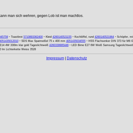
 kann man sich wehren, gegen Lob ist man machtlos.
-
-
-
-
045759
Toastbrot
5710893362400
Kleid
4260140521155
Kochlöffel, rund
4260140521964
Schöpfer, mi
-
-
4051435012010
SDS Max Spatmeißel 75 x 400 mm
4051435034555
HSS Flachsenker DIN 373 für M6 
-
E14 4W 330lm klar gold Tageslichtweiß
4260339995446
LED Birne E27 6W Weiß Samsung Tageslichtwei
 lm Lichterkette Weiss 3528
Impressum
|
Datenschutz