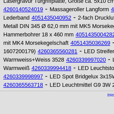
Lasergravur Türgriffplatte, Größe ca. 5x10 c
-
4260140524019
Massageroller Langform
4
-
Lederband
4051435040952
2-fach Druckluf
Metall DIN 345 Ø 62,0 mm mit MK5 Morsekeg
Hammerbohrer 18 x 460 mm
405143500428
mit MK4 Morsekegelschaft
4051435036269
-
1607200179)
4260365560281
LED Streife
-
Warmweiss+Weiss 3528
4260339997020
-
Warmweiß
4260339994418
LED Leuchtsto
-
4260339998997
LED Spot Bridgelux 3x1
-
4260365563718
LED Leuchtmittel G9 3W 2
Imp