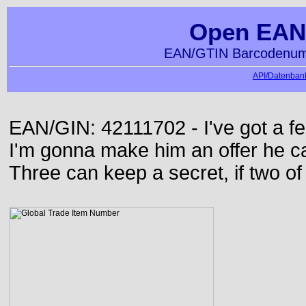
Open EAN
EAN/GTIN Barcodenumm
API/Datenbank
EAN/GIN: 42111702 - I've got a f
I'm gonna make him an offer he ca
Three can keep a secret, if two o