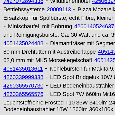
-
7427072894338
Wildbienenhotel
4250639
-
Betriebssysteme
20009113
Pizza Mozarell
Ersatzkopf für Spülbürste, echt Fibre, kleiner
-
Minischaufel, mit Bohrung
4260140524637
und Reinigungsbürste. Ca. 30 Watt und ca. 
-
4051435024488
Diamantfräser mit Segme
80 mm Drehfutter mit Austreiberlappe
40514
62,0 mm mit MK5 Morsekegelschaft
405143
-
4051435013611
Kohlebürsten für Makita 9
-
4260339999338
LED Spot Bridgelux 10W
-
4260365570730
LED Bodeneinbaustrahler
-
4260365565576
LED Spot 7W 660lm Mr16
Leuchtstoffröhre Frosted T10 36W 3400lm 2
Bodeneinbaustrahler 18W 1260lm 360x180