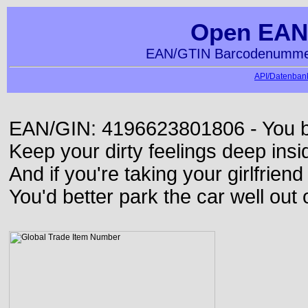
Open EAN
EAN/GTIN Barcodenummer
API/Datenbank
EAN/GIN: 4196623801806 - You bett
Keep your dirty feelings deep insi
And if you're taking your girlfriend
You'd better park the car well out 