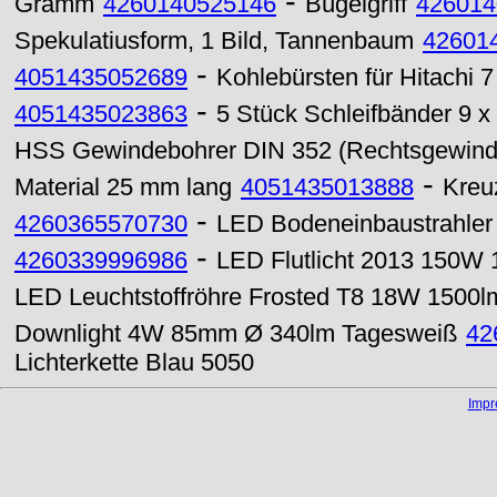
-
Gramm
4260140525146
Bügelgriff
426014
Spekulatiusform, 1 Bild, Tannenbaum
42601
-
4051435052689
Kohlebürsten für Hitachi 7
-
4051435023863
5 Stück Schleifbänder 9 
HSS Gewindebohrer DIN 352 (Rechtsgewind
-
Material 25 mm lang
4051435013888
Kreu
-
4260365570730
LED Bodeneinbaustrahler
-
4260339996986
LED Flutlicht 2013 150W
LED Leuchtstoffröhre Frosted T8 18W 150
Downlight 4W 85mm Ø 340lm Tagesweiß
42
Lichterkette Blau 5050
Imp