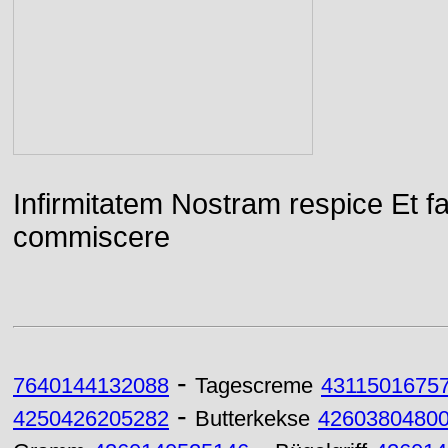
Infirmitatem Nostram respice E
commiscere
-
7640144132088
Tagescreme
4311501675
-
4250426205282
Butterkekse
4260380480