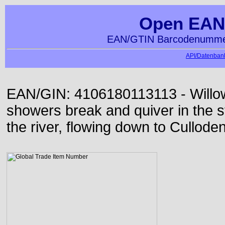
Open EAN
EAN/GTIN Barcodenummer
API/Datenbank
EAN/GIN: 4106180113113 - Willow
showers break and quiver in the s
the river, flowing down to Culloden