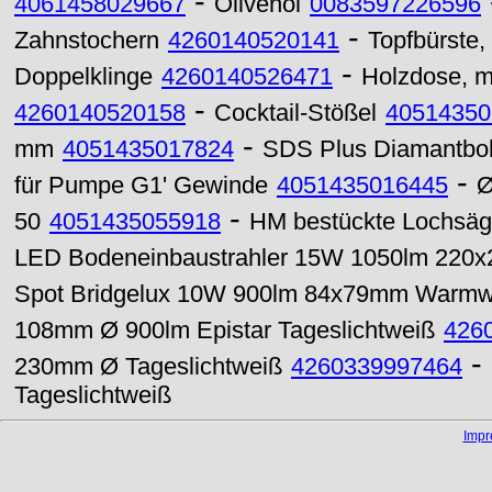
-
4061458029667
Olivenöl
0083597226596
-
Zahnstochern
4260140520141
Topfbürste,
-
Doppelklinge
4260140526471
Holzdose, m
-
4260140520158
Cocktail-Stößel
40514350
-
mm
4051435017824
SDS Plus Diamantbo
-
für Pumpe G1' Gewinde
4051435016445
Ø
-
50
4051435055918
HM bestückte Lochsäge 
LED Bodeneinbaustrahler 15W 1050lm 220
Spot Bridgelux 10W 900lm 84x79mm Warmw
108mm Ø 900lm Epistar Tageslichtweiß
426
-
230mm Ø Tageslichtweiß
4260339997464
Tageslichtweiß
Imp