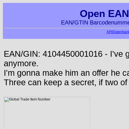
Open EAN
EAN/GTIN Barcodenummer
API/Datenbank
EAN/GIN: 4104450001016 - I've go
anymore.
I'm gonna make him an offer he ca
Three can keep a secret, if two o