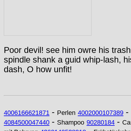
Poor devil! see him owre his trash
spindle shank a guid whip-lash, his 
dash, O how unfit!
-
-
4006166621871
Perlen
4002000107389
-
-
4084500047440
Shampoo
90280184
Ca