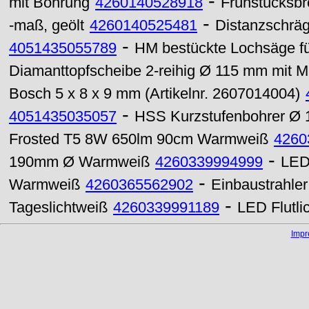
-
mit Bohrung
4260140528918
Frühstücksbre
-
-maß, geölt
4260140525481
Distanzschräg
-
4051435055789
HM bestückte Lochsäge für
Diamanttopfscheibe 2-reihig Ø 115 mm mit 
Bosch 5 x 8 x 9 mm (Artikelnr. 2607014004)
-
4051435035057
HSS Kurzstufenbohrer Ø 
Frosted T5 8W 650lm 90cm Warmweiß
4260
-
190mm Ø Warmweiß
4260339994999
LED
-
Warmweiß
4260365562902
Einbaustrahle
-
Tageslichtweiß
4260339991189
LED Flutl
Imp