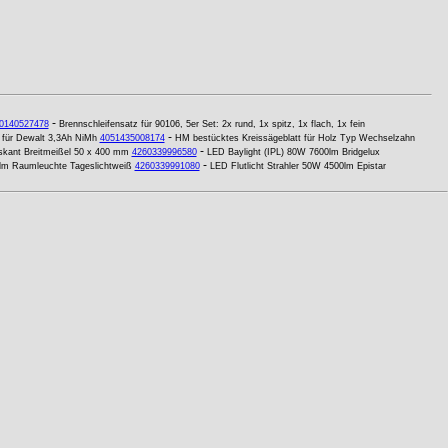
-
0140527478
Brennschleifensatz für 90106, 5er Set: 2x rund, 1x spitz, 1x flach, 1x fein
-
 für Dewalt 3,3Ah NiMh
4051435008174
HM bestücktes Kreissägeblatt für Holz Typ Wechselzahn
-
ant Breitmeißel 50 x 400 mm
4260339996580
LED Baylight (IPL) 80W 7600lm Bridgelux
-
m Raumleuchte Tageslichtweiß
4260339991080
LED Flutlicht Strahler 50W 4500lm Epistar