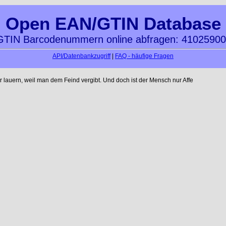
Open EAN/GTIN Database
TIN Barcodenummern online abfragen: 4102590
API/Datenbankzugriff
|
FAQ - häufige Fragen
auern, weil man dem Feind vergibt. Und doch ist der Mensch nur Affe