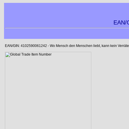
EAN/G
EAN/GIN: 4102590061242 - Wo Mensch den Menschen liebt, kann kein Verräter l