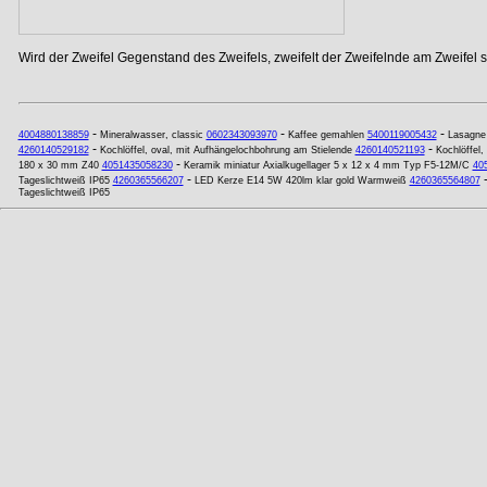
Wird der Zweifel Gegenstand des Zweifels, zweifelt der Zweifelnde am Zweifel se
-
-
-
4004880138859
Mineralwasser, classic
0602343093970
Kaffee gemahlen
5400119005432
Lasagne
-
-
4260140529182
Kochlöffel, oval, mit Aufhängelochbohrung am Stielende
4260140521193
Kochlöffel,
-
180 x 30 mm Z40
4051435058230
Keramik miniatur Axialkugellager 5 x 12 x 4 mm Typ F5-12M/C
40
-
Tageslichtweiß IP65
4260365566207
LED Kerze E14 5W 420lm klar gold Warmweiß
4260365564807
Tageslichtweiß IP65