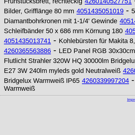
Frühstücksbrett, rechteckig
4260140527751
-
Bilder, Grifflänge 80 mm
4051435051019
5
Diamantbohrkronen mit 1-1/4' Gewinde
4051
Schleifbänder 50 x 686 mm Körnung 180
40
-
4051435013741
Kohlebürsten für Makita 8
-
4260365563886
LED Panel RGB 30x30cm
Flutlicht Strahler 320W HQ 30000lm Bridgelu
E27 3W 240lm myleds gold Neutralweiß
426
Bridgelux Warmweiß IP65
4260339997204
Warmweiß
Imp