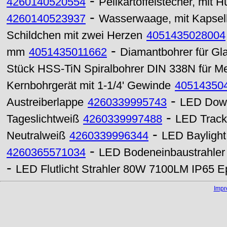
-
4260140520554
Pellkartoffelstecher, mit H
-
4260140523937
Wasserwaage, mit Kapselh
Schildchen mit zwei Herzen
4051435028004
-
mm
4051435011662
Diamantbohrer für Gl
Stück HSS-TiN Spiralbohrer DIN 338N für Me
Kernbohrgerät mit 1-1/4' Gewinde
40514350
-
Austreiberlappe
4260339995743
LED Down
-
Tageslichtweiß
4260339997488
LED Track
-
Neutralweiß
4260339996344
LED Baylight
-
4260365571034
LED Bodeneinbaustrahle
-
LED Flutlicht Strahler 80W 7100LM IP65 
Imp