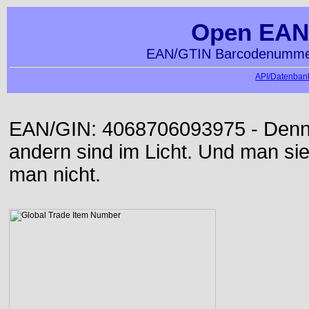
Open EAN
EAN/GTIN Barcodenummer
API/Datenbank
EAN/GIN: 4068706093975 - Denn d
andern sind im Licht. Und man sieh
man nicht.