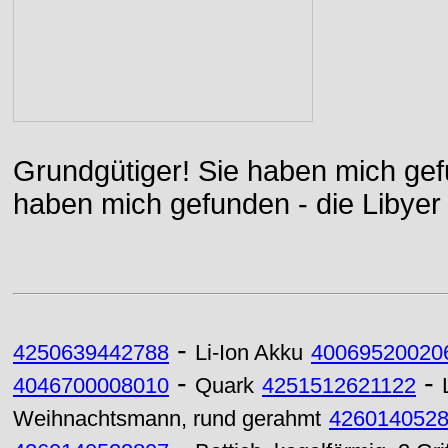
Grundgütiger! Sie haben mich gefu
haben mich gefunden - die Libyer 
-
4250639442788
Li-Ion Akku
40069520020
-
-
4046700008010
Quark
4251512621122
Weihnachtsmann, rund gerahmt
426014052