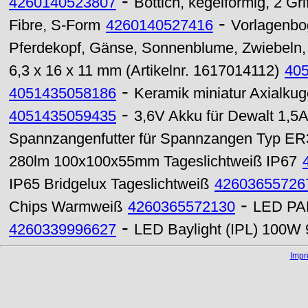
-
4260140523807
Bottich, kegelförmig, 2 Grif
-
Fibre, S-Form
4260140527416
Vorlagenbog
Pferdekopf, Gänse, Sonnenblume, Zwiebeln, 
6,3 x 16 x 11 mm (Artikelnr. 1617014112)
40
-
4051435058186
Keramik miniatur Axialkug
-
4051435059435
3,6V Akku für Dewalt 1,5
Spannzangenfutter für Spannzangen Typ ER
280lm 100x100x55mm Tageslichtweiß IP67
IP65 Bridgelux Tageslichtweiß
42603655726
-
Chips Warmweiß
4260365572130
LED PAR
-
4260339996627
LED Baylight (IPL) 100W
Imp