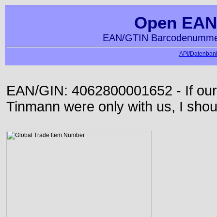
Open EAN
EAN/GTIN Barcodenummer
API/Datenbank
EAN/GIN: 4062800001652 - If our
Tinmann were only with us, I shou