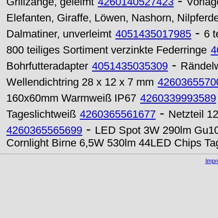
-
Grillzange, geleimt
4260140527423
Vorlag
Elefanten, Giraffe, Löwen, Nashorn, Nilpferde
-
Dalmatiner, unverleimt
4051435017985
6 
800 teiliges Sortiment verzinkte Federringe
4
-
Bohrfutteradapter
4051435035309
Rändel
Wellendichtring 28 x 12 x 7 mm
4260365570
160x60mm Warmweiß IP67
4260339993589
-
Tageslichtweiß
4260365561677
Netzteil 
-
4260365565699
LED Spot 3W 290lm Gu10
Cornlight Birne 6,5W 530lm 44LED Chips Ta
Imp