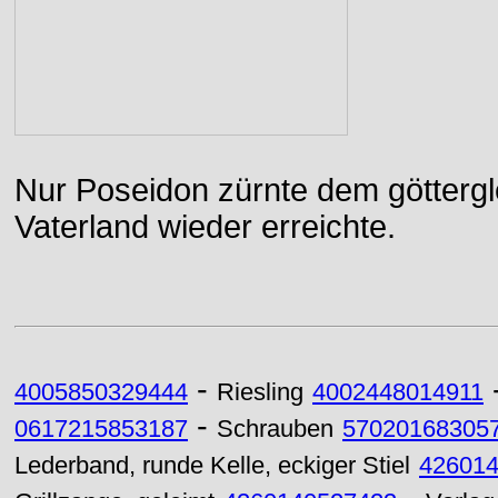
Nur Poseidon zürnte dem göttergle
Vaterland wieder erreichte.
-
4005850329444
Riesling
4002448014911
-
0617215853187
Schrauben
57020168305
Lederband, runde Kelle, eckiger Stiel
42601