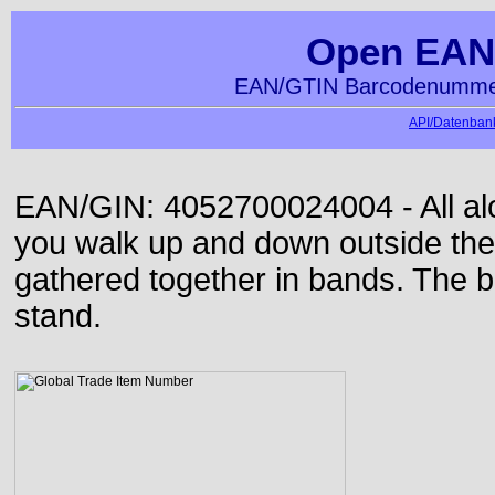
Open EAN
EAN/GTIN Barcodenummer
API/Datenbank
EAN/GIN: 4052700024004 - All alon
you walk up and down outside th
gathered together in bands. The b
stand.