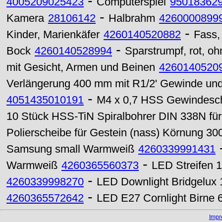
-
4005209025423
Computerspiel
95018362
-
Kamera
28106142
Halbrahm
4260000899
-
Kinder, Marienkäfer
4260140520882
Fass, 
-
Bock
4260140528994
Sparstrumpf, rot, oh
mit Gesicht, Armen und Beinen
4260140520
Verlängerung 400 mm mit R1/2' Gewinde un
-
4051435010191
M4 x 0,7 HSS Gewindesch
10 Stück HSS-TiN Spiralbohrer DIN 338N für
Polierscheibe für Gestein (nass) Körnung 30
Samsung small Warmweiß
4260339991431
-
Warmweiß
4260365560373
LED Streifen 
-
4260339998270
LED Downlight Bridgelux
-
4260365572642
LED E27 Cornlight Birn
Imp