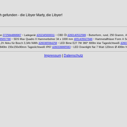
 gefunden - die Libyer Marty, die Libyer!
-
-
-
hn
0725844868967
Ladegerät
4202345000011
CBD Öl
4260140522589
Butterform, rund, 250 Gramm, A
-
-
35057790
SDS Max Quadro X Hammerbohrer 34 x 1000 mm
4051435027946
Hartmetallfräser Form A 
-
,2V Akku für Bosch 3,3Ah NiMh
4260365564258
LED Birne E27 7W 360° 600lm klar Tageslichtweiß
4260
-
 840lm 150x150x90mm Tageslichtweiß IP67
4260339995583
LED Downlight flat 7 Watt 120mm Ø 400lm N
Impressum
|
Datenschutz