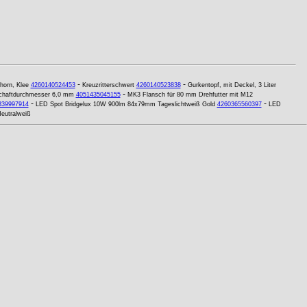
-
-
horn, Klee
4260140524453
Kreuzritterschwert
4260140523838
Gurkentopf, mit Deckel, 3 Liter
-
Schaftdurchmesser 6,0 mm
4051435045155
MK3 Flansch für 80 mm Drehfutter mit M12
-
-
339997914
LED Spot Bridgelux 10W 900lm 84x79mm Tageslichtweiß Gold
4260365560397
LED
eutralweiß