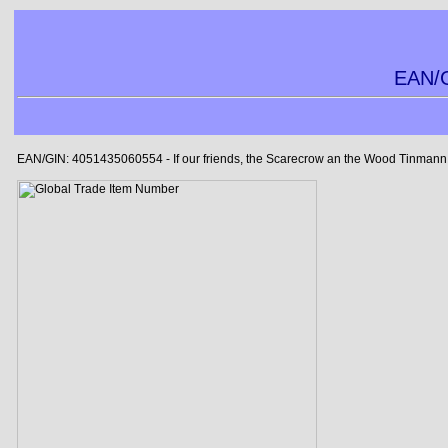
EAN/G
EAN/GIN: 4051435060554 - If our friends, the Scarecrow an the Wood Tinmann w