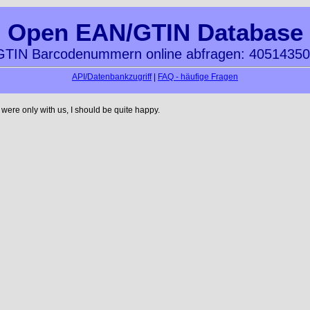
Open EAN/GTIN Database
TIN Barcodenummern online abfragen: 4051435
API/Datenbankzugriff
|
FAQ - häufige Fragen
ere only with us, I should be quite happy.