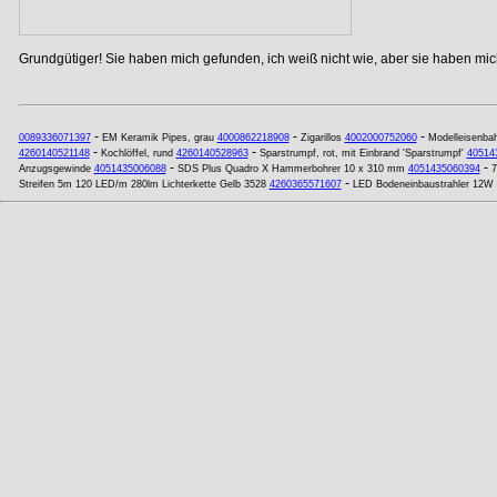
Grundgütiger! Sie haben mich gefunden, ich weiß nicht wie, aber sie haben mich
-
-
-
0089336071397
EM Keramik Pipes, grau
4000862218908
Zigarillos
4002000752060
Modelleisenba
-
-
4260140521148
Kochlöffel, rund
4260140528963
Sparstrumpf, rot, mit Einbrand 'Sparstrumpf'
40514
-
-
Anzugsgewinde
4051435006088
SDS Plus Quadro X Hammerbohrer 10 x 310 mm
4051435060394
7
-
Streifen 5m 120 LED/m 280lm Lichterkette Gelb 3528
4260365571607
LED Bodeneinbaustrahler 12W