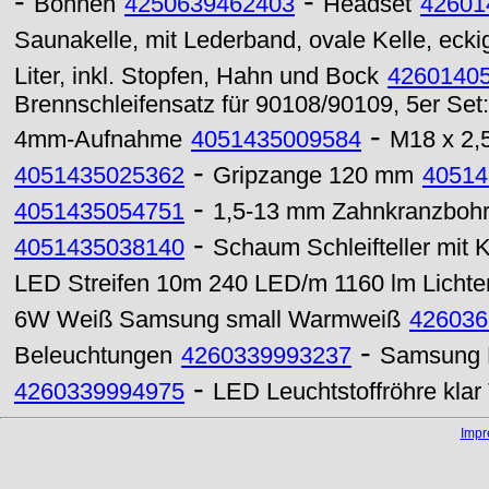
-
-
Bohnen
4250639462403
Headset
42601
Saunakelle, mit Lederband, ovale Kelle, eckig
Liter, inkl. Stopfen, Hahn und Bock
4260140
Brennschleifensatz für 90108/90109, 5er Set: 
-
4mm-Aufnahme
4051435009584
M18 x 2,
-
4051435025362
Gripzange 120 mm
40514
-
4051435054751
1,5-13 mm Zahnkranzbohr
-
4051435038140
Schaum Schleifteller mit
LED Streifen 10m 240 LED/m 1160 lm Lichte
6W Weiß Samsung small Warmweiß
426036
-
Beleuchtungen
4260339993237
Samsung 
-
4260339994975
LED Leuchtstoffröhre kla
Imp