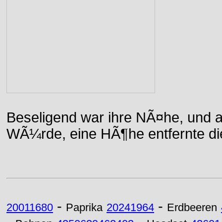
Beseligend war ihre NÃ¤he, und a
WÃ¼rde, eine HÃ¶he entfernte die 
-
-
20011680
Paprika
20241964
Erdbeeren