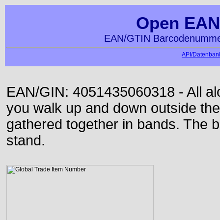
Open EAN
EAN/GTIN Barcodenummer
API/Datenbank
EAN/GIN: 4051435060318 - All alon
you walk up and down outside th
gathered together in bands. The b
stand.