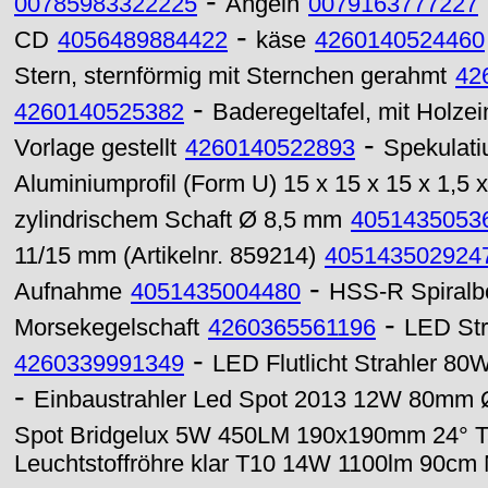
-
00785983322225
Angeln
0079163777227
-
CD
4056489884422
käse
4260140524460
Stern, sternförmig mit Sternchen gerahmt
42
-
4260140525382
Baderegeltafel, mit Holze
-
Vorlage gestellt
4260140522893
Spekulatiu
Aluminiumprofil (Form U) 15 x 15 x 15 x 1,5
zylindrischem Schaft Ø 8,5 mm
4051435053
11/15 mm (Artikelnr. 859214)
405143502924
-
Aufnahme
4051435004480
HSS-R Spiralbo
-
Morsekegelschaft
4260365561196
LED Str
-
4260339991349
LED Flutlicht Strahler 80
-
Einbaustrahler Led Spot 2013 12W 80mm 
Spot Bridgelux 5W 450LM 190x190mm 24° T
Leuchtstoffröhre klar T10 14W 1100lm 90cm