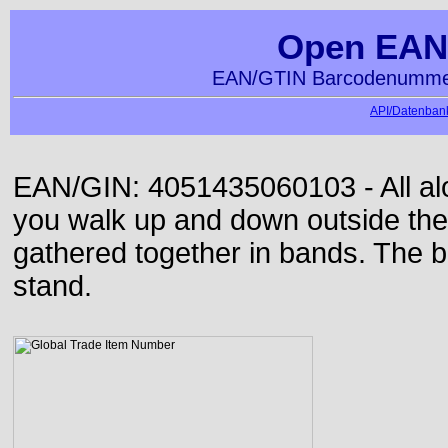
Open EAN
EAN/GTIN Barcodenummer
API/Datenbank
EAN/GIN: 4051435060103 - All alon
you walk up and down outside th
gathered together in bands. The b
stand.