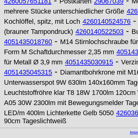
-
-
4260057651181
Postkarten
29067039
Mo
mehrere Stücke unterschiedlicher Größe
426
Kochlöffel, spitz, mit Loch
4260140524576
-
(brauner Tampondruck)
4260140522503
Bu
-
4051435018760
M14 Stirnlochschraube für
Form M Schaftdurchmesser 2,35 mm
40514
-
für Metall Ø 3,9 mm
4051435030915
Verzi
-
4051435045315
Diamantbohrkrone mit M
Unterwasserspot 9W 630lm 140x160mm Tage
Leuchtstoffröhre klar T8 18W 1700lm 120c
A05 30W 2300lm mit Bewegungsmelder Tage
LED/m 400lm Lichterkette Gelb 5050
426036
90cm Tageslichtweiß
Imp