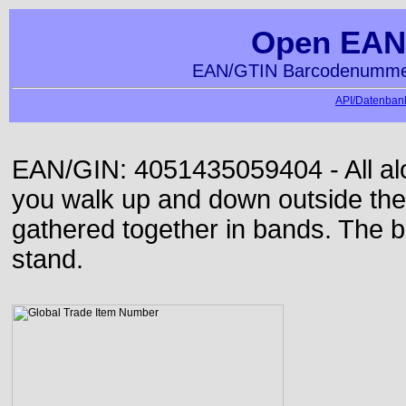
Open EAN
EAN/GTIN Barcodenummer
API/Datenbank
EAN/GIN: 4051435059404 - All alon
you walk up and down outside th
gathered together in bands. The b
stand.