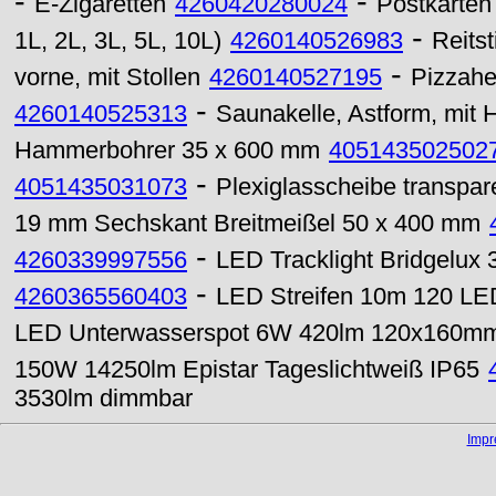
-
-
E-Zigaretten
4260420280024
Postkarten
-
1L, 2L, 3L, 5L, 10L)
4260140526983
Reits
-
vorne, mit Stollen
4260140527195
Pizzahe
-
4260140525313
Saunakelle, Astform, mit
Hammerbohrer 35 x 600 mm
405143502502
-
4051435031073
Plexiglasscheibe transpa
19 mm Sechskant Breitmeißel 50 x 400 mm
-
4260339997556
LED Tracklight Bridgelu
-
4260365560403
LED Streifen 10m 120 LED
LED Unterwasserspot 6W 420lm 120x160m
150W 14250lm Epistar Tageslichtweiß IP65
3530lm dimmbar
Imp