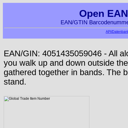
Open EAN
EAN/GTIN Barcodenummer
API/Datenbank
EAN/GIN: 4051435059046 - All alon
you walk up and down outside th
gathered together in bands. The b
stand.