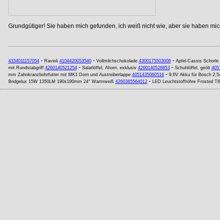
Grundgütiger! Sie haben mich gefunden, ich weiß nicht wie, aber sie haben mich
-
-
-
4334011157054
Ravioli
4104420053540
Vollmilchschokolade
4300175503006
Apfel-Cassis Schorle
-
-
mit Rundstabgriff
4260140521254
Salatlöffel, Ahorn, exklusiv
4260140526853
Schuhlöffel, geölt
405
-
mm Zahnkranzbohrfutter mit MK1 Dorn und Austreiberlappe
4051435060516
9,6V Akku für Bosch 2,
-
Bridgelux 15W 1350LM 190x190mm 24° Warmweiß
4260365564012
LED Leuchtstoffröhre Frosted T