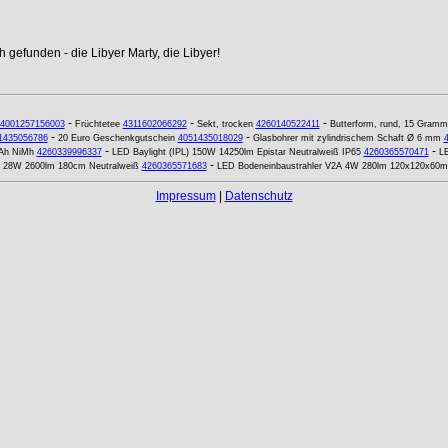
 gefunden - die Libyer Marty, die Libyer!
-
-
-
4001257156003
Früchtetee
4311602066292
Sekt, trocken
4260140522411
Butterform, rund, 15 Gramm
-
-
1435056786
20 Euro Geschenkgutschein
4051435018029
Glasbohrer mit zylindrischem Schaft Ø 6 mm
-
-
5Ah NiMh
4260339996337
LED Baylight (IPL) 150W 14250lm Epistar Neutralweiß IP65
4260365570471
LE
-
8 28W 2600lm 180cm Neutralweiß
4260365571683
LED Bodeneinbaustrahler V2A 4W 280lm 120x120x60m
Impressum
|
Datenschutz