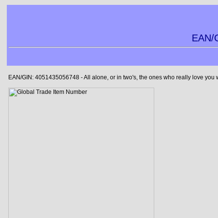
EAN/G
EAN/GIN: 4051435056748 - All alone, or in two's, the ones who really love you