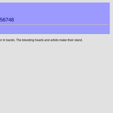
056748
 in bands. The bleeding hearts and artists make their stand.