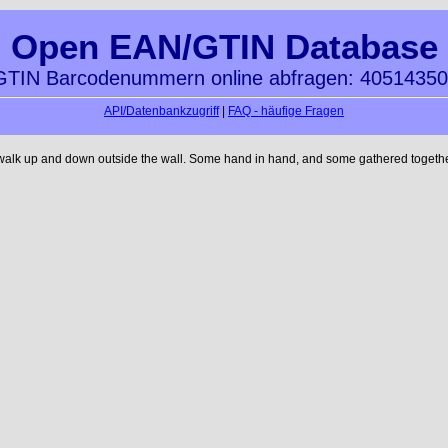
Open EAN/GTIN Database
TIN Barcodenummern online abfragen: 4051435
API/Datenbankzugriff
|
FAQ - häufige Fragen
 walk up and down outside the wall. Some hand in hand, and some gathered together