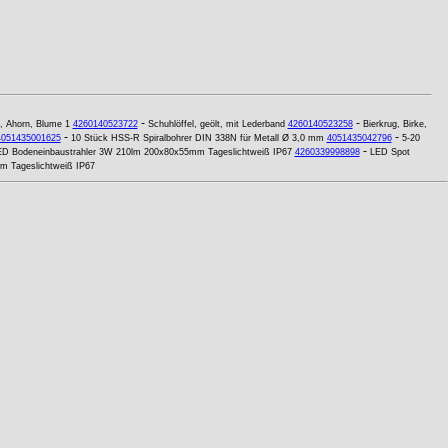
-
-
, Ahorn, Blume 1
4260140523722
Schuhlöffel, geölt, mit Lederband
4260140523258
Bierkrug, Birke,
-
-
4051435001625
10 Stück HSS-R Spiralbohrer DIN 338N für Metall Ø 3,0 mm
4051435042796
5-20
-
D Bodeneinbaustrahler 3W 210lm 200x80x55mm Tageslichtweiß IP67
4260339998898
LED Spot
m Tageslichtweiß IP67