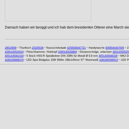
Darnach haben wir taroggt und ich hab dem bresidenten Orterer eine March si
-
-
-
-
29015658
Thunfisch
20165536
Nussschokolade
4250639447721
Handytasche
4006544447000
Z
-
-
4260140520424
Fleischhammer, Holzkopf
4260140528864
Distanzschräge, unlackiert
40514350525
-
-
4051435002318
5 Stück HSS-R Spiralbohrer DIN 338N für Metall Ø 9,9 mm
4051435046329
MK2 Do
-
-
4260339998379
LED Spot Bridgelux 10W 900lm 188x145mm 57° Warmweiß
4260365568515
LED Pf