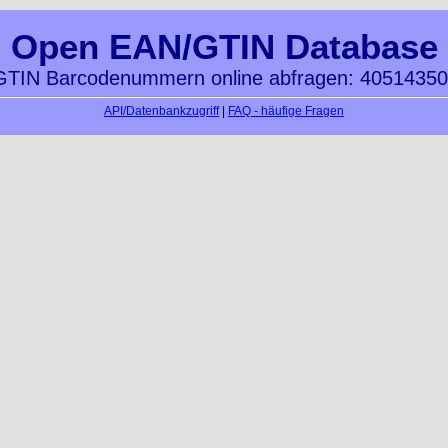
Open EAN/GTIN Database
TIN Barcodenummern online abfragen: 4051435
API/Datenbankzugriff
|
FAQ - häufige Fragen