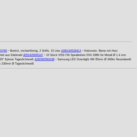
-
-
23760
Bottich, trichterförmig, 2 Griffe, 15 Liter
4260140528413
Holzmotiv: Biene mit Herz
-
el aus Edelstahl
4051435000147
10 Stück HSS-TiN Spiralbohrer DIN 338N für Metall Ø 1,4 mm
-
° Epistar Tageslichtweiß
4260365562438
Samsung LED Downlight 4W 85mm Ø 340lm Neutralweiß
 230mm Ø Tageslichtweiß