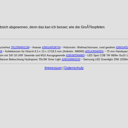
ebsich abgewonen, denn das kan ich besser, wie die GroÃŸkopfeten.
-
-
uckerhut
7612500001239
Ananas
4260140528734
Holzmotiv: Weihnachtsmann, rund gerahmt
42601405
-
-
59
Kohlebürsten für Hitachi 9,3 x 13 x 17/18,5 mm (Artikelnr. 999000)
4051435040501
75 mm Handspacht
-
rn mit 5/8'-16 UNF Gewinde und M10 Anzugsgewinde
4260365564883
LED Spot COB 7W 660lm Gu10 120
-
lanzen Beleuchtung Hydroponic 55x3W Grow Light
4260339993220
Samsung LED Downlight 25W 2200lm
Impressum
|
Datenschutz