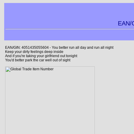
EAN/G
EAN/GIN: 4051435055604 - You better run all day and run all night
Keep your dirty feelings deep inside
And if you're taking your girlfriend out tonight
You'd better park the car well out of sight