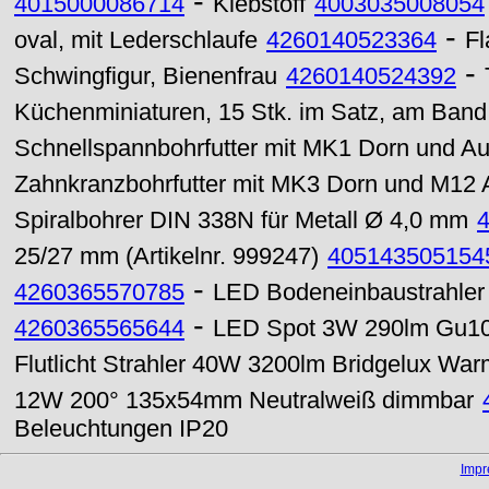
-
4015000086714
Klebstoff
4003035008054
-
oval, mit Lederschlaufe
4260140523364
Fl
-
Schwingfigur, Bienenfrau
4260140524392
Küchenminiaturen, 15 Stk. im Satz, am Band
Schnellspannbohrfutter mit MK1 Dorn und Au
Zahnkranzbohrfutter mit MK3 Dorn und M12
Spiralbohrer DIN 338N für Metall Ø 4,0 mm
25/27 mm (Artikelnr. 999247)
405143505154
-
4260365570785
LED Bodeneinbaustrahle
-
4260365565644
LED Spot 3W 290lm Gu10 
Flutlicht Strahler 40W 3200lm Bridgelux Wa
12W 200° 135x54mm Neutralweiß dimmbar
Beleuchtungen IP20
Imp