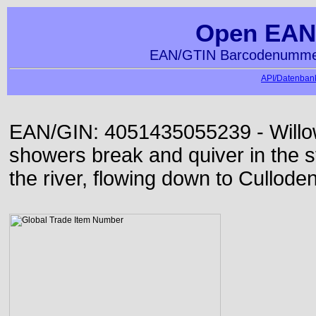
Open EAN
EAN/GTIN Barcodenummer
API/Datenbank
EAN/GIN: 4051435055239 - Willo
showers break and quiver in the s
the river, flowing down to Culloden