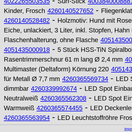
-
4022265503535
Surf-Stick
400384000888
-
Kinder, Frosch
4260140527652
Fliegenkla
-
4260140528482
Holzmotiv: Hund mit Rose
Eiche, unlackiert, 3 Liter, inkl. Stopfen, Hah
Flaschenhalterung, ohne Flasche
40514350
-
4051435000918
5 Stück HSS-TiN Spiralbo
Rasentrimmerschnur 61 m lang Ø 2,4 mm
40
Multimaster (Deltaform) Körnung 220
40514
-
für Metall Ø 7,7 mm
4260365569734
LED 
-
dimmbar
4260339992674
LED Spot Einba
-
Neutralweiß
4260365562308
LED Spot Ei
-
Warmweiß
4260365574455
LED Deckenleu
-
4260365563954
LED Leuchtstoffröhre Fr
Imp