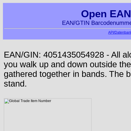
Open EAN
EAN/GTIN Barcodenummer
API/Datenbank
EAN/GIN: 4051435054928 - All alon
you walk up and down outside th
gathered together in bands. The b
stand.