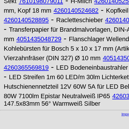
-
Sekt
7610198079011
H-Milch
4260140525
-
mm, Kopf 18 mm
4260140524682
Kopfkeil
-
4260140528895
Racletteschieber
426014
-
Transferpapier für Brandmalvorlagen, DIN-
-
mm
4051435048729
Flanschlager Welle
Kohlebürsten für Bosch 5 x 10 x 17 mm (Arti
Vierzahnfräser (DIN 327) Ø 10 mm
4051435
-
4260365569819
LED Bodeneinbaustrahle
-
LED Streifen 1m 60 LED/m 30lm Lichterke
Hutschienennetzteil 12V 60W 5A für LED Be
80W 7100lm Epistar Neutralweiß IP65
4260
147.5x83mm 56° Warmweiß Silber
Imp