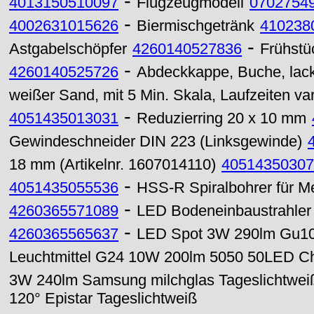
-
4013150510097
Flugzeugmodell
0702754
-
4002631015626
Biermischgetränk
410238
-
Astgabelschöpfer
4260140527836
Frühstü
-
4260140525726
Abdeckkappe, Buche, lacki
weißer Sand, mit 5 Min. Skala, Laufzeiten var
-
4051435013031
Reduzierring 20 x 10 mm
Gewindeschneider DIN 223 (Linksgewinde)
18 mm (Artikelnr. 1607014110)
40514350307
-
4051435055536
HSS-R Spiralbohrer für M
-
4260365571089
LED Bodeneinbaustrahle
-
4260365565637
LED Spot 3W 290lm Gu10
Leuchtmittel G24 10W 200lm 5050 50LED C
3W 240lm Samsung milchglas Tageslichtwei
120° Epistar Tageslichtweiß