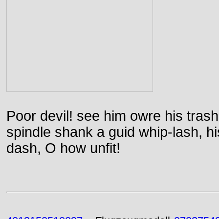
Poor devil! see him owre his trash
spindle shank a guid whip-lash, his 
dash, O how unfit!