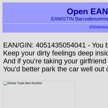
Open EAN
EAN/GTIN Barcodenummer
API/Datenbank
EAN/GIN: 4051435054041 - You bett
Keep your dirty feelings deep insi
And if you're taking your girlfriend
You'd better park the car well out 