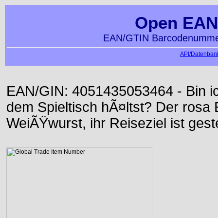
Open EAN
EAN/GTIN Barcodenummer
API/Datenbank
EAN/GIN: 4051435053464 - Bin ich
dem Spieltisch hÃ¤ltst? Der rosa E
WeiÃŸwurst, ihr Reiseziel ist gest