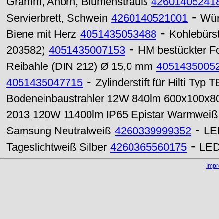
Gramm, Ahorn, Blumenstrauß
42601405241
-
Servierbrett, Schwein
4260140521001
Wür
-
Biene mit Herz
4051435053488
Kohlebürst
-
203582)
4051435007153
HM bestückter F
Reibahle (DIN 212) Ø 15,0 mm
4051435005
-
4051435047715
Zylinderstift für Hilti Typ
Bodeneinbaustrahler 12W 840lm 600x100x
2013 120W 11400lm IP65 Epistar Warmweiß
-
Samsung Neutralweiß
4260339999352
LE
-
Tageslichtweiß Silber
4260365560175
LED
Imp