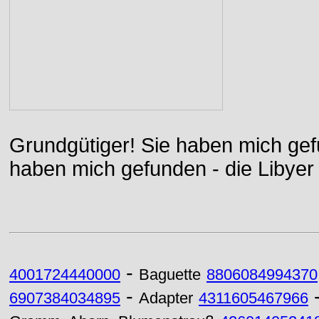
Grundgütiger! Sie haben mich gefu
haben mich gefunden - die Libyer 
-
4001724440000
Baguette
8806084994370
-
6907384034895
Adapter
4311605467966