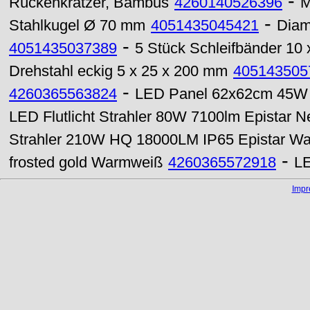
-
Rückenkratzer, Bambus
4260140526396
M
-
Stahlkugel Ø 70 mm
4051435045421
Diam
-
4051435037389
5 Stück Schleifbänder 10
Drehstahl eckig 5 x 25 x 200 mm
405143505
-
4260365563824
LED Panel 62x62cm 45W
LED Flutlicht Strahler 80W 7100lm Epistar N
Strahler 210W HQ 18000LM IP65 Epistar W
-
frosted gold Warmweiß
4260365572918
LE
Imp