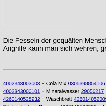
Die Fesseln der gequälten Mensch
Angriffe kann man sich wehren, g
-
4002343003003
Cola Mix
0305398854106
-
4002343000101
Mineralwasser
29056217
-
4260140528932
Waschbrett
42601405200