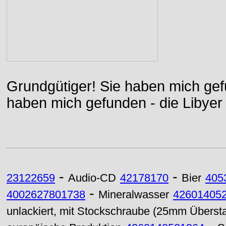
Grundgütiger! Sie haben mich gefu
haben mich gefunden - die Libyer 
-
-
23122659
Audio-CD
42178170
Bier
405
-
4002627801738
Mineralwasser
42601405
unlackiert, mit Stockschraube (25mm Überst