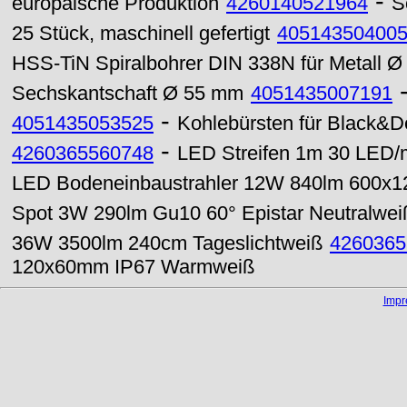
-
europäische Produktion
4260140521964
S
25 Stück, maschinell gefertigt
40514350400
HSS-TiN Spiralbohrer DIN 338N für Metall 
Sechskantschaft Ø 55 mm
4051435007191
-
4051435053525
Kohlebürsten für Black&De
-
4260365560748
LED Streifen 1m 30 LED/m
LED Bodeneinbaustrahler 12W 840lm 600x
Spot 3W 290lm Gu10 60° Epistar Neutralwei
36W 3500lm 240cm Tageslichtweiß
4260365
120x60mm IP67 Warmweiß
Imp