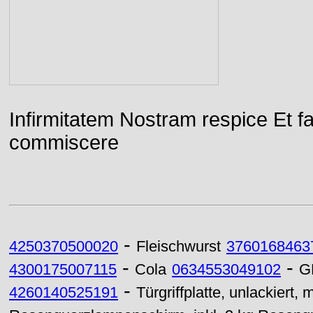
Infirmitatem Nostram respice E
commiscere
-
4250370500020
Fleischwurst
3760168463
-
-
4300175007115
Cola
0634553049102
G
-
4260140525191
Türgriffplatte, unlackiert