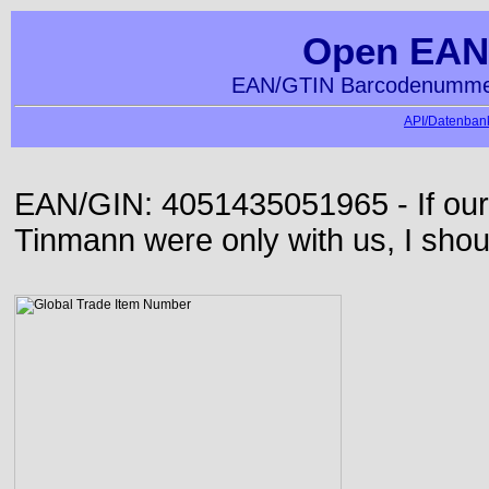
Open EAN
EAN/GTIN Barcodenummer
API/Datenbank
EAN/GIN: 4051435051965 - If our
Tinmann were only with us, I shou