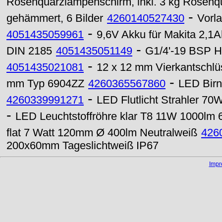
Rosenquarzlampenschirm, inkl. 3 kg Rosenqu
-
gehämmert, 6 Bilder
4260140527430
Vorl
-
4051435059961
9,6V Akku für Makita 2,1
-
DIN 2185
4051435051149
G1/4'-19 BSP H
-
4051435021081
12 x 12 mm Vierkantschlü
-
mm Typ 6904ZZ
4260365567860
LED Birn
-
4260339991271
LED Flutlicht Strahler 7
-
LED Leuchtstoffröhre klar T8 11W 1000l
flat 7 Watt 120mm Ø 400lm Neutralweiß
426
200x60mm Tageslichtweiß IP67
Imp