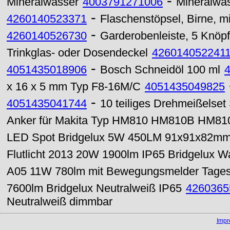
-
Mineralwasser
4003791271006
Mineralwas
-
4260140523371
Flaschenstöpsel, Birne, m
-
4260140526730
Garderobenleiste, 5 Knöpf
Trinkglas- oder Dosendeckel
426014052241
-
4051435018906
Bosch Schneidöl 100 ml
x 16 x 5 mm Typ F8-16M/C
4051435049825
-
4051435041744
10 teiliges Drehmeißelse
Anker für Makita Typ HM810 HM810B HM810T
LED Spot Bridgelux 5W 450LM 91x91x82mm 
Flutlicht 2013 20W 1900lm IP65 Bridgelux 
A05 11W 780lm mit Bewegungsmelder Tages
7600lm Bridgelux Neutralweiß IP65
4260365
Neutralweiß dimmbar
Imp