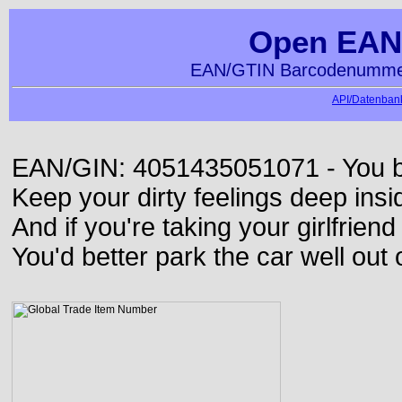
Open EAN
EAN/GTIN Barcodenummer
API/Datenbank
EAN/GIN: 4051435051071 - You bett
Keep your dirty feelings deep insi
And if you're taking your girlfriend
You'd better park the car well out 