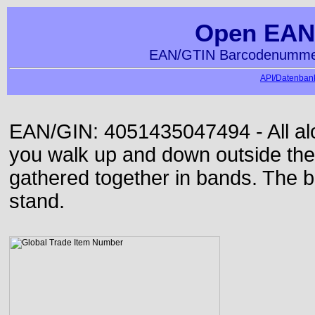
Open EAN
EAN/GTIN Barcodenummer
API/Datenbank
EAN/GIN: 4051435047494 - All alon
you walk up and down outside th
gathered together in bands. The b
stand.