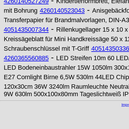
-
4260140527249
Kindertierformbrett, Elefan
-
mit Bohrung
4260140523043
Anisgebäckfo
Transferpapier für Brandmalvorlagen, DIN-A
-
4051435007344
Rillenkugellager 15 x 10
Kreissägeblatt für Mini Handkreissäge 50 x 
Schraubenschlüssel mit T-Griff
4051435033
-
4260365560885
LED Streifen 10m 60 LED/
LED Bodeneinbaustrahler 15W 1050lm 300
E27 Cornlight Birne 6,5W 530lm 44LED Chip
120x30cm 36W 3240lm Raumleuchte Neutra
9W 630lm 500x100x80mm Tageslichtweiß I
Imp