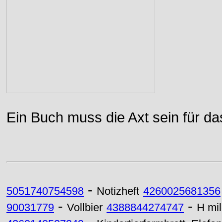
Ein Buch muss die Axt sein für da
-
5051740754598
Notizheft
4260025681356
-
-
90031779
Vollbier
4388844274747
H mi