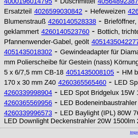
-
4000196014795
Duschmittel
4056489238
-
Ersatzteil
4026599030842
Hefeweizen
42
-
Blumenstrauß
4260140528338
Brieföffner,
-
geklammert
4260140523760
Bottich, tricht
Pfannenwender-Gabel, geölt
405143504227
-
4051435018302
Gewindeadapter für Diaman
mm Polierscheibe für Gestein (nass) Körnun
-
5 x 6/7,5 mm CB-18
4051435008105
HM be
-
170 x 30 mm Z40
4260365565460
LED Spo
-
4260339998904
LED Spot Bridgelux 15W
-
4260365569956
LED Bodeneinbaustrahle
-
4260339996573
LED Baylight (IPL) 80W 7
LED Downlight Deckenstrahler 20W 1500lm
Imp