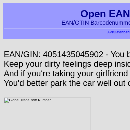
Open EAN
EAN/GTIN Barcodenummer
API/Datenbank
EAN/GIN: 4051435045902 - You bett
Keep your dirty feelings deep insi
And if you're taking your girlfriend
You'd better park the car well out 