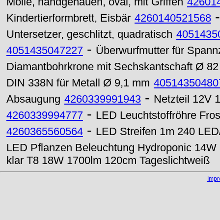
Molle, handgehauen, oval, mit Griffen
42601
Kindertierformbrett, Eisbär
4260140521568
Untersetzer, geschlitzt, quadratisch
4051435
-
4051435047227
Überwurfmutter für Spann
Diamantbohrkrone mit Sechskantschaft Ø 8
DIN 338N für Metall Ø 9,1 mm
40514350480
-
Absaugung
4260339991943
Netzteil 12V
-
4260339994777
LED Leuchtstoffröhre Fro
-
4260365560564
LED Streifen 1m 240 LED/
LED Pflanzen Beleuchtung Hydroponic 14W 
klar T8 18W 1700lm 120cm Tageslichtweiß
Imp