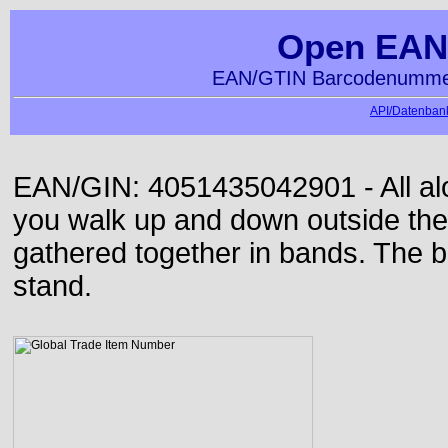
Open EAN
EAN/GTIN Barcodenummer
API/Datenbank
EAN/GIN: 4051435042901 - All alon
you walk up and down outside th
gathered together in bands. The b
stand.