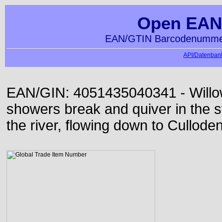
Open EAN
EAN/GTIN Barcodenummer
API/Datenbank
EAN/GIN: 4051435040341 - Willo
showers break and quiver in the s
the river, flowing down to Culloden