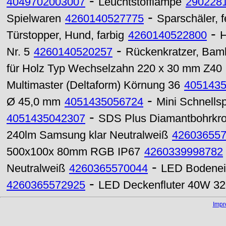
-
4049702003007
Leuchtstofflampe
290228
-
Spielwaren
4260140527775
Sparschäler, 
-
Türstopper, Hund, farbig
4260140522800
H
-
Nr. 5
4260140520257
Rückenkratzer, Bam
für Holz Typ Wechselzahn 220 x 30 mm Z40
Multimaster (Deltaform) Körnung 36
405143
-
Ø 45,0 mm
4051435056724
Mini Schnells
-
4051435042307
SDS Plus Diamantbohrkr
240lm Samsung klar Neutralweiß
42603655
500x100x 80mm RGB IP67
4260339998782
-
Neutralweiß
4260365570044
LED Bodenei
-
4260365572925
LED Deckenfluter 40W 320
Imp