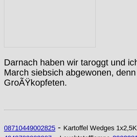
Darnach haben wir taroggt und ic
March siebsich abgewonen, denn d
GroÃŸkopfeten.
-
08710449002825
Kartoffel Wedges 1x2,5