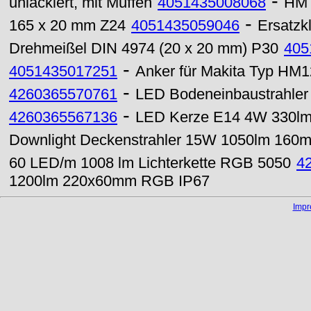
-
unlackiert, mit Muffen
4051435008068
HM 
-
165 x 20 mm Z24
4051435059046
Ersatzk
Drehmeißel DIN 4974 (20 x 20 mm) P30
405
-
4051435017251
Anker für Makita Typ HM
-
4260365570761
LED Bodeneinbaustrahle
-
4260365567136
LED Kerze E14 4W 330lm 
Downlight Deckenstrahler 15W 1050lm 16
60 LED/m 1008 lm Lichterkette RGB 5050
4
1200lm 220x60mm RGB IP67
Imp