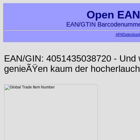
Open EAN
EAN/GTIN Barcodenummer
API/Datenbank
EAN/GIN: 4051435038720 - Und wi
genieÃŸen kaum der hocherlauch