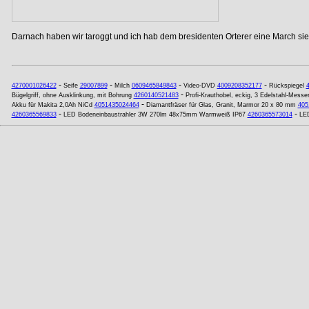
Darnach haben wir taroggt und ich hab dem bresidenten Orterer eine March si
-
-
-
-
4270001026422
Seife
29007899
Milch
0609465849843
Video-DVD
4009208352177
Rückspiegel
-
Bügelgriff, ohne Ausklinkung, mit Bohrung
4260140521483
Profi-Krauthobel, eckig, 3 Edelstahl-Mess
-
Akku für Makita 2,0Ah NiCd
4051435024464
Diamantfräser für Glas, Granit, Marmor 20 x 80 mm
405
-
-
4260365569833
LED Bodeneinbaustrahler 3W 270lm 48x75mm Warmweiß IP67
4260365573014
LED