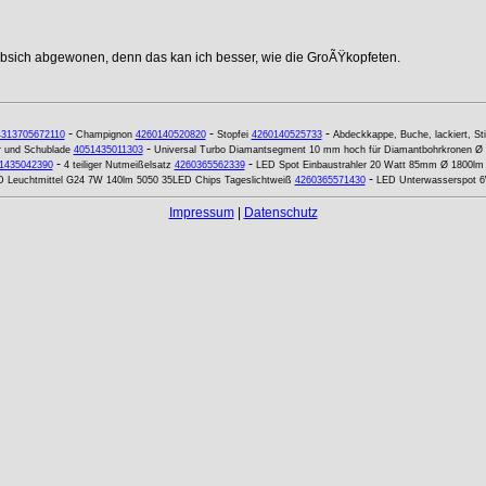
ebsich abgewonen, denn das kan ich besser, wie die GroÃŸkopfeten.
-
-
-
4313705672110
Champignon
4260140520820
Stopfei
4260140525733
Abdeckkappe, Buche, lackiert, St
-
er und Schublade
4051435011303
Universal Turbo Diamantsegment 10 mm hoch für Diamantbohrkronen Ø
-
-
1435042390
4 teiliger Nutmeißelsatz
4260365562339
LED Spot Einbaustrahler 20 Watt 85mm Ø 1800l
-
 Leuchtmittel G24 7W 140lm 5050 35LED Chips Tageslichtweiß
4260365571430
LED Unterwasserspot 6
Impressum
|
Datenschutz