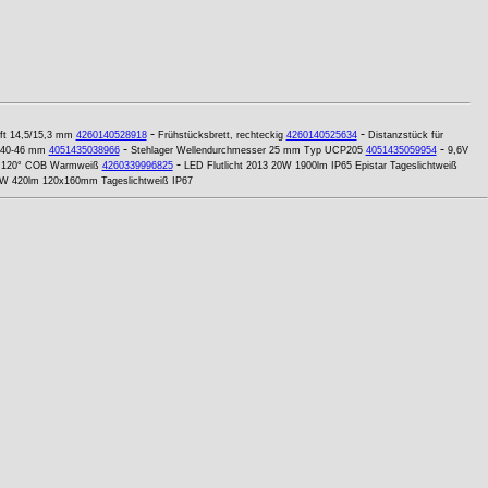
-
-
ift 14,5/15,3 mm
4260140528918
Frühstücksbrett, rechteckig
4260140525634
Distanzstück für
-
-
 40-46 mm
4051435038966
Stehlager Wellendurchmesser 25 mm Typ UCP205
4051435059954
9,6V
-
m 120° COB Warmweiß
4260339996825
LED Flutlicht 2013 20W 1900lm IP65 Epistar Tageslichtweiß
W 420lm 120x160mm Tageslichtweiß IP67