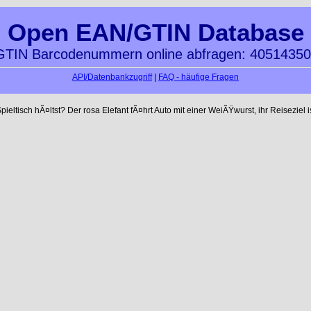
Open EAN/GTIN Database
TIN Barcodenummern online abfragen: 4051435
API/Datenbankzugriff
|
FAQ - häufige Fragen
ltisch hÃ¤ltst? Der rosa Elefant fÃ¤hrt Auto mit einer WeiÃŸwurst, ihr Reiseziel is