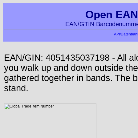
Open EAN
EAN/GTIN Barcodenummer
API/Datenbank
EAN/GIN: 4051435037198 - All alon
you walk up and down outside th
gathered together in bands. The b
stand.