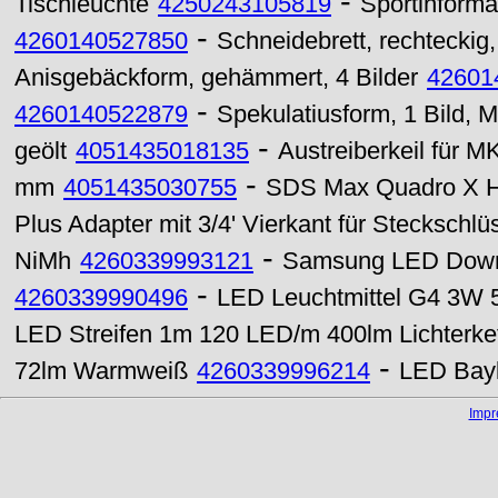
-
Tischleuchte
4250243105819
Sportinform
-
4260140527850
Schneidebrett, rechteckig
Anisgebäckform, gehämmert, 4 Bilder
42601
-
4260140522879
Spekulatiusform, 1 Bild, 
-
geölt
4051435018135
Austreiberkeil für 
-
mm
4051435030755
SDS Max Quadro X H
Plus Adapter mit 3/4' Vierkant für Steckschlü
-
NiMh
4260339993121
Samsung LED Down
-
4260339990496
LED Leuchtmittel G4 3W 
LED Streifen 1m 120 LED/m 400lm Lichterke
-
72lm Warmweiß
4260339996214
LED Bayl
Imp