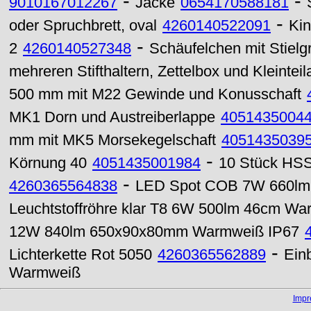
-
-
9010167012267
Jacke
0654170588181
-
oder Spruchbrett, oval
4260140522091
Kin
-
2
4260140527348
Schäufelchen mit Stielgri
mehreren Stifthaltern, Zettelbox und Kleintei
500 mm mit M22 Gewinde und Konusschaft
MK1 Dorn und Austreiberlappe
4051435004
mm mit MK5 Morsekegelschaft
4051435039
-
Körnung 40
4051435001984
10 Stück HSS
-
4260365564838
LED Spot COB 7W 660lm 
Leuchtstoffröhre klar T8 6W 500lm 46cm W
12W 840lm 650x90x80mm Warmweiß IP67
-
Lichterkette Rot 5050
4260365562889
Ein
Warmweiß
Imp