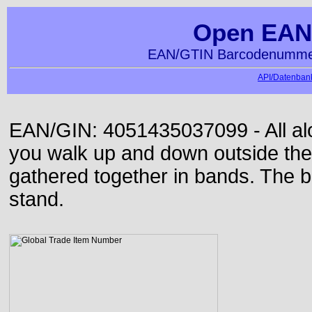
Open EAN
EAN/GTIN Barcodenummer
API/Datenbank
EAN/GIN: 4051435037099 - All alon
you walk up and down outside th
gathered together in bands. The b
stand.