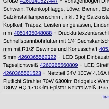
-
Größe
4260140527447
Vorlagenbogen DIN
Schwein, Totenkopfflagge, Löwe, Bienen, Elefa
Salzkristalllampenschirm, inkl. 3 kg Salzkris
Kopfkeil, Trapez, Leisten eingelassen, Linde
-
mm
4051435048088
Druckluftexzentersch
Schnellspannbohrfutter mit 1/4' Sechskantsch
mm mit R1/2' Gewinde und Konusschaft
405
-
5 mm
4260365562322
LED Spot Einbaust
-
Tageslichtweiß
4260365560809
LED Strei
-
4260365561523
Netzteil 24V 100W 4.16A 
Flutlicht Strahler 70W 6300lm Bridgelux Wa
180W HQ 17100lm Epistar Neutralweiß IP65
Imp