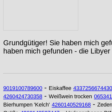
Grundgütiger! Sie haben mich gefu
haben mich gefunden - die Libyer 
-
9019100789600
Eiskaffee
433725667443
-
4260424730358
Weißwein trocken
065341
-
Bierhumpen 'Kelch'
4260140529168
Zedern