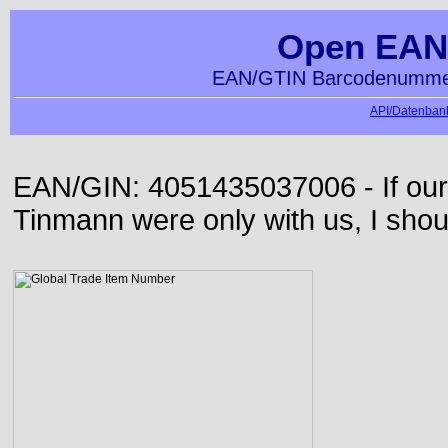
Open EAN
EAN/GTIN Barcodenummer
API/Datenbank
EAN/GIN: 4051435037006 - If our
Tinmann were only with us, I shou