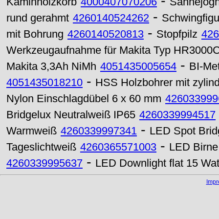
-
Kaminholzkorb
4000407070206
Sahnejogh
-
rund gerahmt
4260140524262
Schwingfigu
-
mit Bohrung
4260140520813
Stopfpilz
426
Werkzeugaufnahme für Makita Typ HR3000C (
-
Makita 3,3Ah NiMh
4051435005654
BI-Me
-
4051435018210
HSS Holzbohrer mit zylin
Nylon Einschlagdübel 6 x 60 mm
426033999
Bridgelux Neutralweiß IP65
4260339994517
-
Warmweiß
4260339997341
LED Spot Bri
-
Tageslichtweiß
4260365571003
LED Birne
-
4260339995637
LED Downlight flat 15 W
Imp