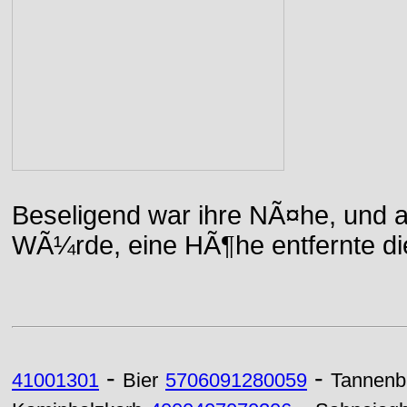
Beseligend war ihre NÃ¤he, und a
WÃ¼rde, eine HÃ¶he entfernte die 
-
-
41001301
Bier
5706091280059
Tannen