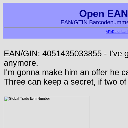
Open EAN
EAN/GTIN Barcodenummer
API/Datenbank
EAN/GIN: 4051435033855 - I've go
anymore.
I'm gonna make him an offer he ca
Three can keep a secret, if two o