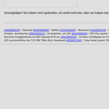
Grundgütiger! Sie haben mich gefunden, ich weiß nicht wie, aber sie haben mich
-
-
-
-
4260369950378
Hydrotopf
9100000900094
Waffeln
4337256190190
Meerrettich
8711000525159
-
-
Schöpfer, durchbrochen
4260140522213
Schneidebrett, mit Griff
4051435006224
SDS Plus Quadro 
-
bestückte Schlagbohrkrone mit M22 Gewinde Ø 50 mm
4051435033114
10 Stück Schleifpapier für F
-
LED Leuchtstoffröhre klar T10 10W 700lm 60cm Neutalweiß
4260365573915
Solar Kurbel Laterne T