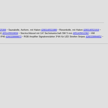
-
-
-
25306
Saunakelle, Astform, mit Haken
4260140521889
Riesenkelle, mit Haken
4260140521919
-
-
V)
4051435016834
Steckschlüssel mit 1/4' Sechskantschaft SW 5 mm
4051435012362
HM
-
-
 IP40
4260339999673
RGB Amplifier Signalverstärker 3*4A für LED Streifen Stripes
4260339994852