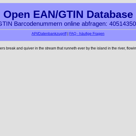
Open EAN/GTIN Database
TIN Barcodenummern online abfragen: 4051435
API/Datenbankzugriff
|
FAQ - häufige Fragen
reak and quiver in the stream that runneth ever by the island in the river, flowi