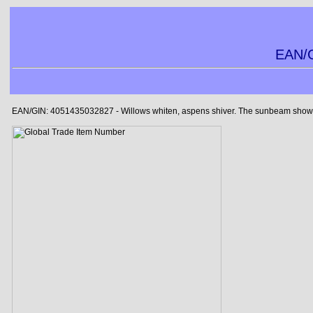
EAN/G
EAN/GIN: 4051435032827 - Willows whiten, aspens shiver. The sunbeam showers b