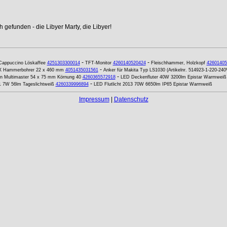
 gefunden - die Libyer Marty, die Libyer!
-
-
Cappuccino Löskaffee
4251303300014
TFT-Monitor
4260140520424
Fleischhammer, Holzkopf
42601405
-
X Hammerbohrer 22 x 460 mm
4051435031561
Anker für Makita Typ LS1030 (Artikelnr. 514923-1-220-240
-
ein Multimaster 54 x 75 mm Körnung 40
4260365572918
LED Deckenfluter 40W 3200lm Epistar Warmweiß
-
91 7W 56lm Tageslichtweiß
4260339996894
LED Flutlicht 2013 70W 6650lm IP65 Epistar Warmweiß
Impressum
|
Datenschutz