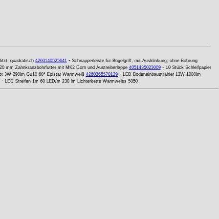
-
itzt, quadratisch
4260140525641
Schnapperleiste für Bügelgriff, mit Ausklinkung, ohne Bohrung
-
20 mm Zahnkranzbohrfutter mit MK2 Dorn und Austreiberlappe
4051435023009
10 Stück Schleifpapier
-
t 3W 290lm Gu10 60° Epistar Warmweiß
4260365570129
LED Bodeneinbaustrahler 12W 1080lm
-
LED Streifen 1m 60 LED/m 230 lm Lichterkette Warmweiss 5050