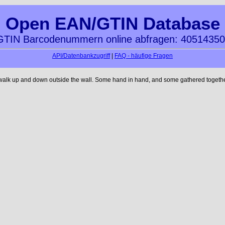
Open EAN/GTIN Database
TIN Barcodenummern online abfragen: 4051435
API/Datenbankzugriff
|
FAQ - häufige Fragen
 walk up and down outside the wall. Some hand in hand, and some gathered together