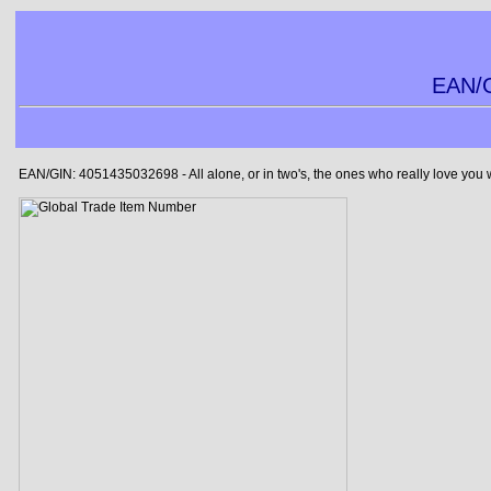
EAN/G
EAN/GIN: 4051435032698 - All alone, or in two's, the ones who really love you