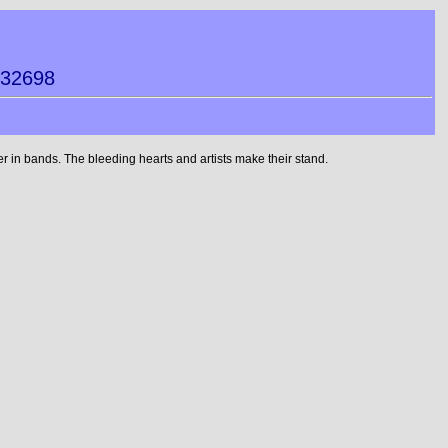
032698
 in bands. The bleeding hearts and artists make their stand.