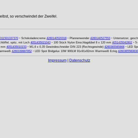
lbst, so verschwindet der Zweifel.
-
-
-
311501337370
Schokoladencreme
4260140520318
Pfannenwender
4260140527553
Untersetzer, geschl
-
-
hlöffel, spitz, mit Loch
4051435021043
100 Stück Nylon Einschlagdübel 8 x 120 mm
4051435042802
5-
-
-
5 mm
4051435010153
M1,6 x 0,35 Gewindeschneider DIN 223 (Rechtsgewinde)
4260365565668
LED Spo
-
Warmweiß
4260339997952
LED Spot Bridgelux 10W 900LM 91x91x82mm Warmweiß Eckig
4260365560830
Impressum
|
Datenschutz