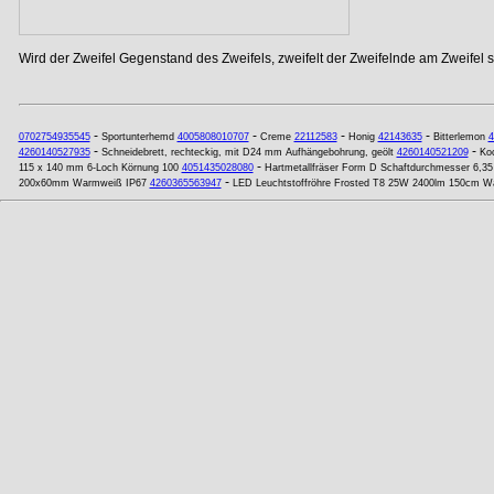
Wird der Zweifel Gegenstand des Zweifels, zweifelt der Zweifelnde am Zweifel se
-
-
-
-
0702754935545
Sportunterhemd
4005808010707
Creme
22112583
Honig
42143635
Bitterlemon
4
-
-
4260140527935
Schneidebrett, rechteckig, mit D24 mm Aufhängebohrung, geölt
4260140521209
Koc
-
115 x 140 mm 6-Loch Körnung 100
4051435028080
Hartmetallfräser Form D Schaftdurchmesser 6,3
-
200x60mm Warmweiß IP67
4260365563947
LED Leuchtstoffröhre Frosted T8 25W 2400lm 150cm 