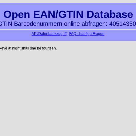
Open EAN/GTIN Database
TIN Barcodenummern online abfragen: 4051435
API/Datenbankzugriff
|
FAQ - häufige Fragen
ve at night shall she be fourteen.