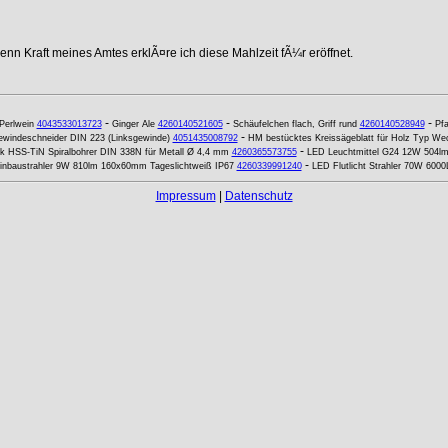
nn Kraft meines Amtes erklÃ¤re ich diese Mahlzeit fÃ¼r eröffnet.
-
-
-
Perlwein
4043533013723
Ginger Ale
4260140521605
Schäufelchen flach, Griff rund
4260140528949
Pfa
-
windeschneider DIN 223 (Linksgewinde)
4051435008792
HM bestücktes Kreissägeblatt für Holz Typ W
-
k HSS-TiN Spiralbohrer DIN 338N für Metall Ø 4,4 mm
4260365573755
LED Leuchtmittel G24 12W 504lm
-
nbaustrahler 9W 810lm 160x60mm Tageslichtweiß IP67
4260339991240
LED Flutlicht Strahler 70W 600
Impressum
|
Datenschutz