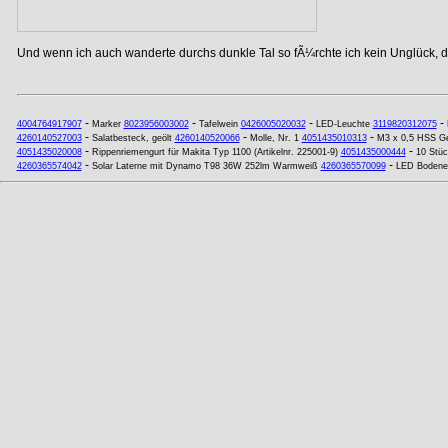
Und wenn ich auch wanderte durchs dunkle Tal so fÃ¼rchte ich kein Unglück, de
-
-
-
-
4004764917907
Marker
8023956003002
Tafelwein
0426005020032
LED-Leuchte
3119820312075
-
-
-
4260140527003
Salatbesteck, geölt
4260140520066
Molle, Nr. 1
4051435010313
M3 x 0,5 HSS Ge
-
-
4051435020008
Rippenriemengurt für Makita Typ 1100 (Artikelnr. 225001-9)
4051435000444
10 Stüc
-
-
4260365574042
Solar Laterne mit Dynamo T98 36W 252lm Warmweiß
4260365570099
LED Bodenei