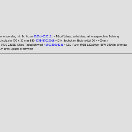
-
nnenwender, mit Schlitzen
4260140525191
Türgriffplatte, unlackiert, mit waagerechter Bohrung
-
echselzahn 450 x 30 mm Z80
4051435029018
DIN Sechskant Breitmeißel 50 x 400 mm
-
 5730 22LED Chips Tageslichtweiß
4260339994241
LED Panel RGB 120x30cm 56W 3530lm dimmbar
0LM IP65 Epistar Warmweiß