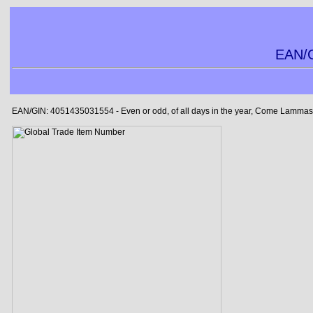
EAN/G
EAN/GIN: 4051435031554 - Even or odd, of all days in the year, Come Lammas-e