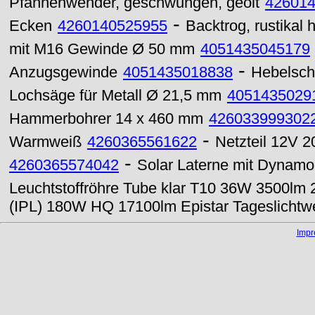
Pfannenwender, geschwungen, geölt
42601
-
Ecken
4260140525955
Backtrog, rustikal
mit M16 Gewinde Ø 50 mm
4051435045179
-
Anzugsgewinde
4051435018838
Hebelsch
Lochsäge für Metall Ø 21,5 mm
4051435029
Hammerbohrer 14 x 460 mm
426033999302
-
Warmweiß
4260365561622
Netzteil 12V 
-
4260365574042
Solar Laterne mit Dyna
Leuchtstoffröhre Tube klar T10 36W 3500lm
(IPL) 180W HQ 17100lm Epistar Tageslichtw
Imp