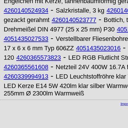
Engelchen mit Kerze, tannenbaumförmig ge
-
4260140524934
Salzkristalle, 3 kg
426014
-
gezackt gerahmt
4260140523777
Bottich, 
Drehmeißel DIN 4977 (25 x 25 mm) P30
405
-
4051435027533
Verstellbarer Fliesenboh
-
17 x 6 x 6 mm Typ 606ZZ
4051435023016
-
120
4260365573823
LED RGB Flutlicht St
-
4260365561608
Netzteil 24V 400W 16.7A 
-
4260339994913
LED Leuchtstoffröhre kla
LED Kerze E14 5W 420lm klar silber Warmw
255mm Ø 2300lm Warmweiß
Imp