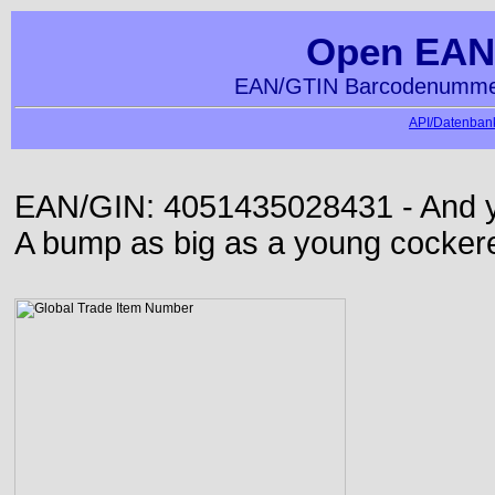
Open EAN
EAN/GTIN Barcodenummer
API/Datenbank
EAN/GIN: 4051435028431 - And yet
A bump as big as a young cockere