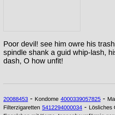
Poor devil! see him owre his trash
spindle shank a guid whip-lash, his 
dash, O how unfit!
-
-
20088453
Kondome
4000339057825
Ma
-
Filterzigaretten
5412294000034
Lösliches