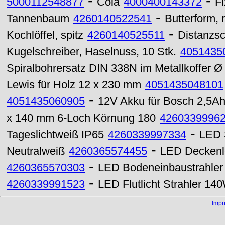
-
-
5000112548877
Cola
4000400143372
Fi
-
Tannenbaum
4260140522541
Butterform,
-
Kochlöffel, spitz
4260140525511
Distanzsc
Kugelschreiber, Haselnuss, 10 Stk.
4051435
Spiralbohrersatz DIN 338N im Metallkoffer 
Lewis für Holz 12 x 230 mm
4051435048101
-
4051435060905
12V Akku für Bosch 2,5A
x 140 mm 6-Loch Körnung 180
4260339996
-
Tageslichtweiß IP65
4260339997334
LED 
-
Neutralweiß
4260365574455
LED Deckenl
-
4260365570303
LED Bodeneinbaustrahle
-
4260339991523
LED Flutlicht Strahler 1
Imp